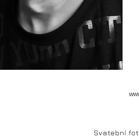
WWW
Svatební fot