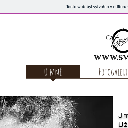
Tento web byl vytvořen v editor
O mně
Fotogaleri
Jm
Už