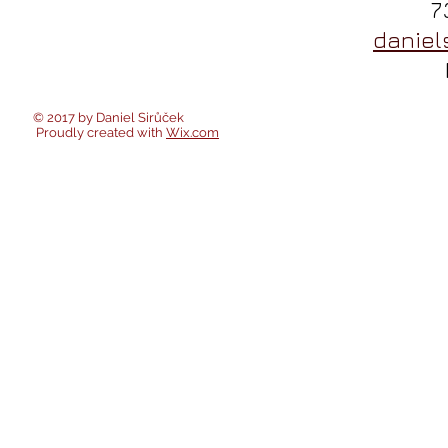
739 25
daniel
Pardu
© 2017 by Daniel Sirůček
Proudly created with
Wix.com